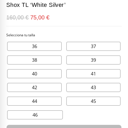
Shox TL ‘White Silver’
El
El
160,00
€
75,00
€
precio
precio
original
actual
era:
es:
160,00 €.
75,00 €.
36
37
38
39
40
41
42
43
44
45
46