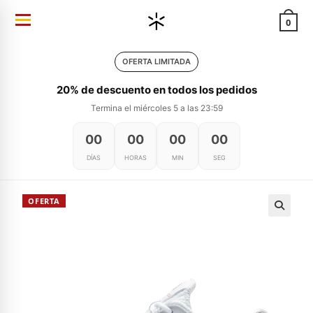
Ir
0
al
contenido
OFERTA LIMITADA
20% de descuento en todos los pedidos
Termina el miércoles 5 a las 23:59
00
00
00
00
DÍAS
HORAS
MIN
SEG
OFERTA