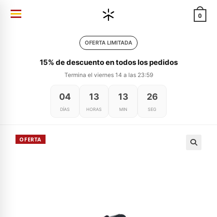
Ir
0
al
contenido
OFERTA LIMITADA
15% de descuento en todos los pedidos
Termina el viernes 14 a las 23:59
04
13
13
26
DÍAS
HORAS
MIN
SEG
OFERTA