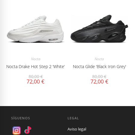
Nocta
Nocta
Nocta Drake Hot Step 2 ‘White’
Nocta Glide ‘Black Iron Grey’
80,00
€
80,00
€
72,00
€
72,00
€
SÍGUENOS
LEGAL
Aviso legal