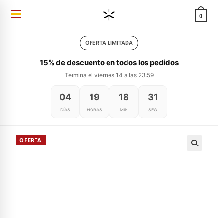
Ir
0
al
contenido
OFERTA LIMITADA
15% de descuento en todos los pedidos
Termina el viernes 14 a las 23:59
04
19
18
31
DÍAS
HORAS
MIN
SEG
OFERTA