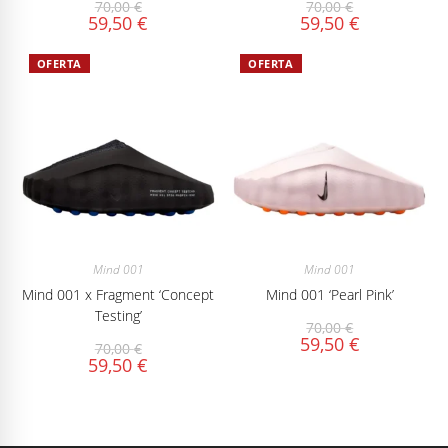
70,00
€
70,00
€
59,50
€
59,50
€
OFERTA
OFERTA
Mind 001
Mind 001
Mind 001 x Fragment ‘Concept
Mind 001 ‘Pearl Pink’
Testing’
70,00
€
59,50
€
70,00
€
59,50
€