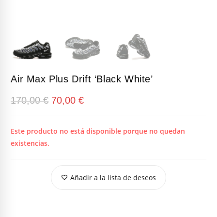
Air Max Plus Drift ‘Black White’
El
El
170,00
€
70,00
€
precio
precio
original
actual
era:
es:
170,00 €.
70,00 €.
Este producto no está disponible porque no quedan
existencias.
Añadir a la lista de deseos