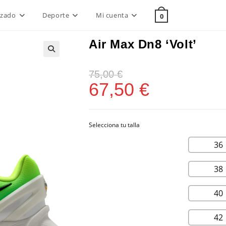
lzado
Deporte
Mi cuenta
0
Air Max Dn8 ‘Volt’
75,00
€
67,50
€
36
38
40
42