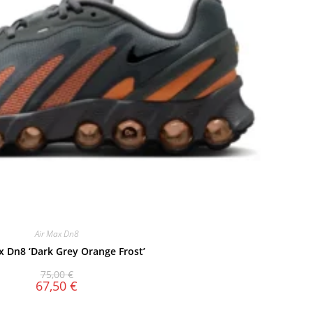
Air Max Dn8
x Dn8 ‘Dark Grey Orange Frost’
75,00
€
67,50
€