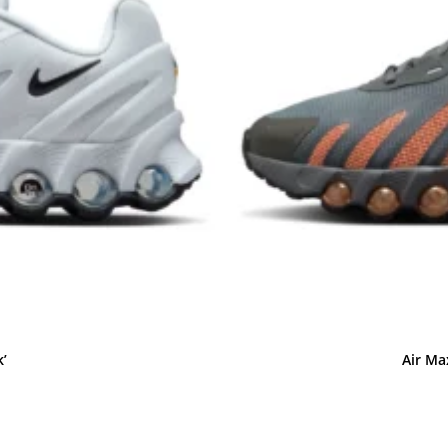
’
Air Ma