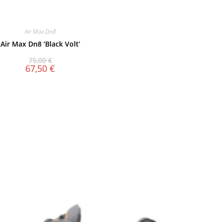
Air Max Dn8
Air Max Dn8 ‘Black Volt’
75,00
€
67,50
€