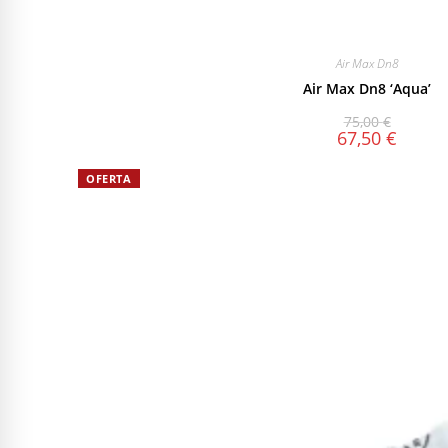
Air Max Dn8
Air Max Dn8 ‘Aqua’
75,00
€
67,50
€
OFERTA