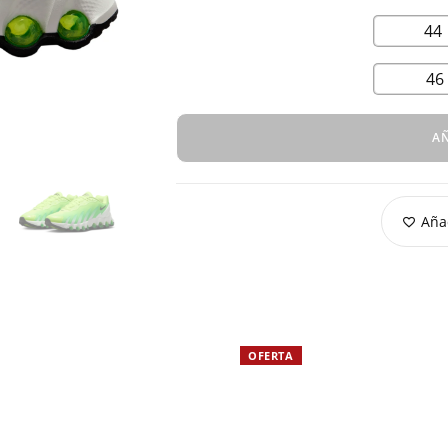
44
46
AÑ
Añad
OFERTA