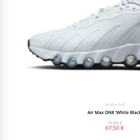
Air Max Dn8
Air Max DN8 ‘White Black
75,00
€
67,50
€