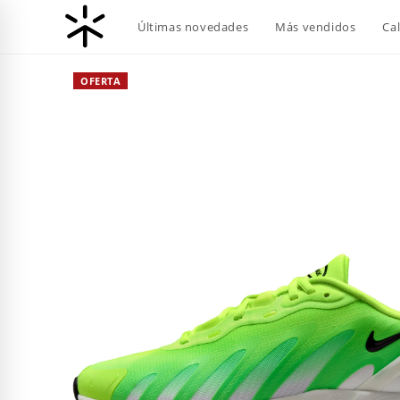
Ir
Últimas novedades
Más vendidos
Ca
al
contenido
OFERTA