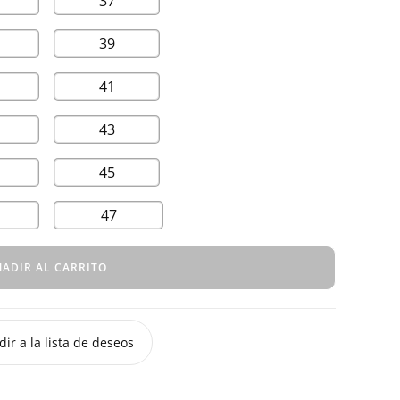
37
39
41
43
45
47
ADIR AL CARRITO
ir a la lista de deseos