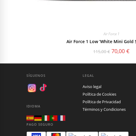
Air Force 1
Air Force 1 Low ‘White Mini Gold
El
El
70,00
€
115,00
€
precio
pre
original
act
era:
es:
115,00 €.
70,
SÍGUENOS
LEGAL
Aviso legal
Política de Cookies
Política de Privacidad
IDIOMA
Términos y Condiciones
PAGO SEGURO