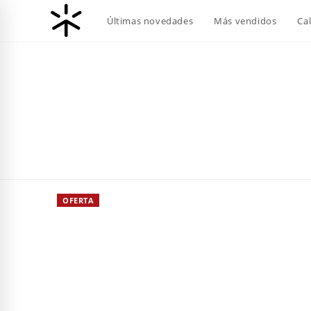
Ir
Últimas novedades
Más vendidos
Ca
al
contenido
OFERTA