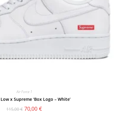
Air Force 1
1 Low x Supreme ‘Box Logo – White’
El
El
70,00
€
115,00
€
precio
precio
original
actual
era:
es:
115,00 €.
70,00 €.