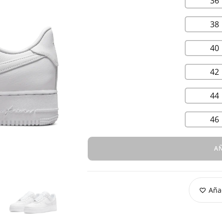
36
38
40
42
44
46
AÑ
Añad