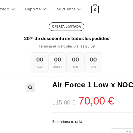
lzado
Deporte
Mi cuenta
0
OFERTA LIMITADA
20% de descuento en todos los pedidos
Termina el miércoles 5 a las 23:59
00
00
00
00
DÍAS
HORAS
MIN
SEG
Air Force 1 Low x NOC
70,00
€
El
El
115,00
€
precio
precio
original
actual
era:
es:
115,00 €.
70,00 €.