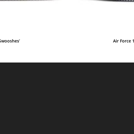
 Swooshes’
Air Force 
cio
ual
00 €.