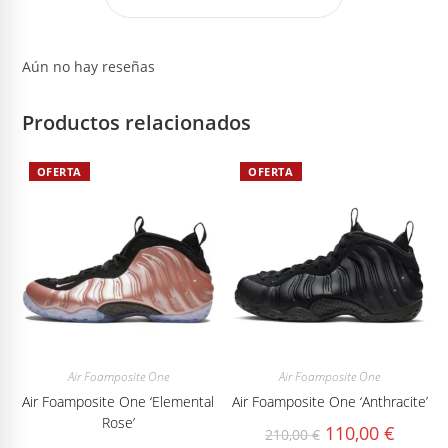
Aún no hay reseñas
Productos relacionados
OFERTA
OFERTA
Air Foamposite One
Air Foamposite One
Air Foamposite One ‘Elemental
Air Foamposite One ‘Anthracite’
Rose’
El
El
110,00
€
210,00
€
precio
precio