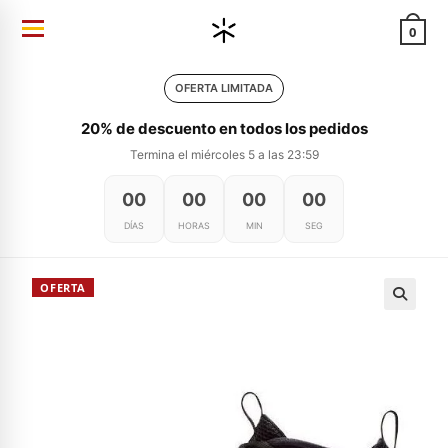
Ir
0
al
contenido
OFERTA LIMITADA
20% de descuento en todos los pedidos
Termina el miércoles 5 a las 23:59
00
00
00
00
DÍAS
HORAS
MIN
SEG
OFERTA