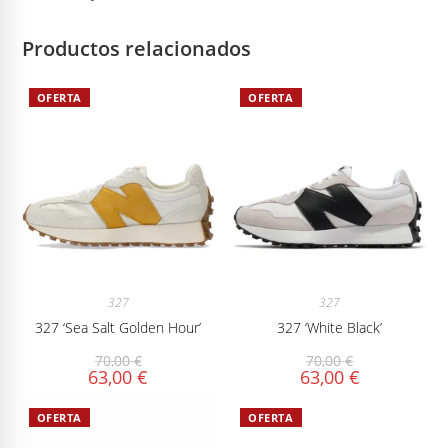
Productos relacionados
OFERTA
OFERTA
327
327
327 ‘Sea Salt Golden Hour’
327 ‘White Black’
70,00
€
70,00
€
63,00
€
63,00
€
OFERTA
OFERTA