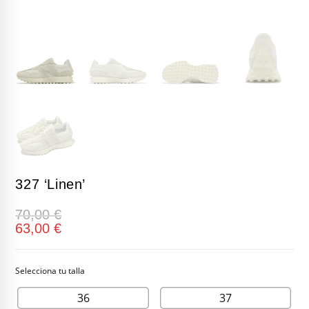
327 ‘Linen’
70,00
€
63,00
€
36
37