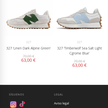
327
327
327 ‘Linen Dark Alpine Green’
327 ‘Timberwolf Sea Salt Light
Cgrome Blue’
70,00
€
63,00
€
70,00
€
63,00
€
SÍGUENOS
LEGAL
Aviso legal