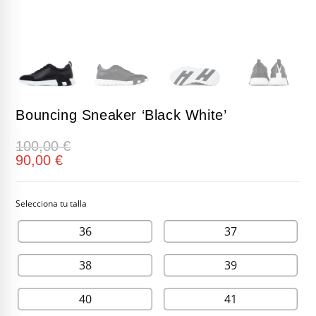
Bouncing Sneaker ‘Black White’
100,00
€
90,00
€
36
37
38
39
40
41