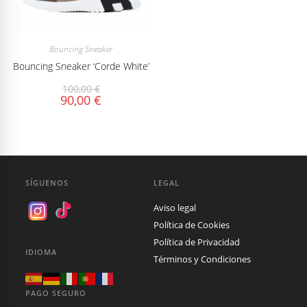
Bouncing Sneaker
Bouncing Sneaker ‘Corde White’
100,00
€
90,00
€
SÍGUENOS
LEGAL
Aviso legal
Política de Cookies
Política de Privacidad
IDIOMA
Términos y Condiciones
PAGO SEGURO