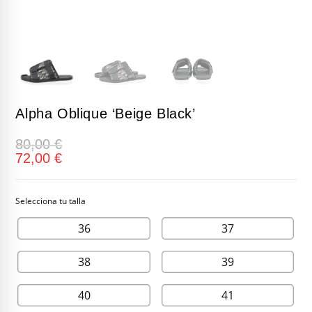
Alpha Oblique ‘Beige Black’
80,00
€
72,00
€
36
37
38
39
40
41