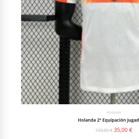
Holanda
Holanda 2º Equipación Jugad
El
El
35,00
€
150,00
€
precio
pre
original
act