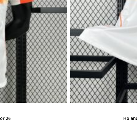
or 26
Holand
cio
ual