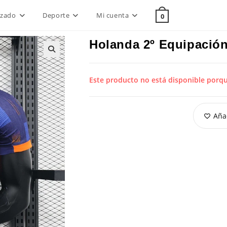
lzado
Deporte
Mi cuenta
0
Holanda 2º Equipació
Este producto no está disponible porq
Añad