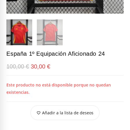
España 1º Equipación Aficionado 24
El
El
100,00
€
30,00
€
precio
precio
original
actual
era:
es:
100,00 €.
30,00 €.
Este producto no está disponible porque no quedan
existencias.
Añadir a la lista de deseos