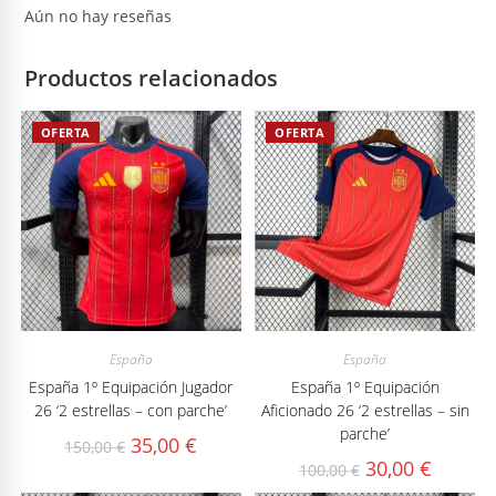
Aún no hay reseñas
Productos relacionados
OFERTA
OFERTA
España
España
España 1º Equipación Jugador
España 1º Equipación
26 ‘2 estrellas – con parche’
Aficionado 26 ‘2 estrellas – sin
parche’
El
El
35,00
€
150,00
€
precio
precio
El
El
30,00
€
100,00
€
original
actual
precio
precio
era:
es:
original
actual