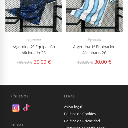
Argentina
Argentina
Argentina 2º Equipación
Argentina 1º Equipación
Aficionado 26
Aficionado 26
El
El
El
El
30,00
€
30,00
€
100,00
€
100,00
€
precio
precio
precio
precio
original
actual
original
actual
era:
es:
era:
es:
100,00 €.
30,00 €.
100,00 €.
30,00 €.
SÍGUENOS
LEGAL
Aviso legal
Política de Cookies
Política de Privacidad
IDIOMA