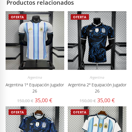
Productos relacionados
OFERTA
OFERTA
Argentina
Argentina
Argentina 1º Equipación Jugador
Argentina 2º Equipación Jugador
26
26
El
El
El
El
35,00
€
35,00
€
150,00
€
150,00
€
precio
precio
precio
precio
original
actual
original
actual
era:
es:
era:
es:
OFERTA
OFERTA
150,00 €.
35,00 €.
150,00 €.
35,00 €.