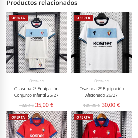
Productos relacionados
OFERTA
OFERTA
Osasuna
Osasuna
Osasuna 2º Equipación
Osasuna 2º Equipación
Conjunto Infantil 26/27
Aficionado 26/27
El
El
El
El
35,00
€
30,00
€
70,00
€
100,00
€
precio
precio
precio
precio
original
actual
original
actual
era:
es:
era:
es:
OFERTA
OFERTA
70,00 €.
35,00 €.
100,00 €.
30,00 €.