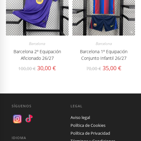
Barcelona
Barcelona
Barcelona 2º Equipación
Barcelona 1º Equipación
Aficionado 26/27
Conjunto Infantil 26/27
El
El
El
El
30,00
€
35,00
€
100,00
€
70,00
€
precio
precio
precio
precio
original
actual
original
actual
era:
es:
era:
es:
100,00 €.
30,00 €.
70,00 €.
35,00 €.
SÍGUENOS
LEGAL
Aviso legal
Política de Cookies
Política de Privacidad
IDIOMA