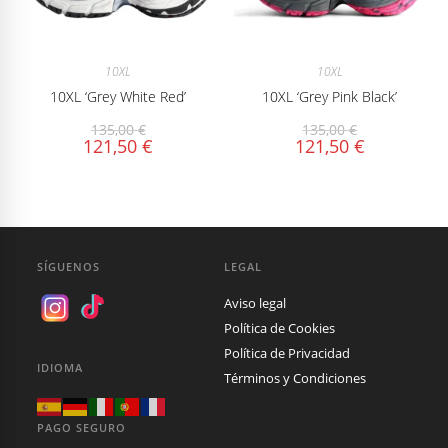
10XL
10XL
10XL ‘Grey White Red’
10XL ‘Grey Pink Black’
135,00
€
135,00
€
121,50
€
121,50
€
SÍGUENOS
LEGAL
Aviso legal
Política de Cookies
Política de Privacidad
IDIOMA
Términos y Condiciones
PAGO SEGURO