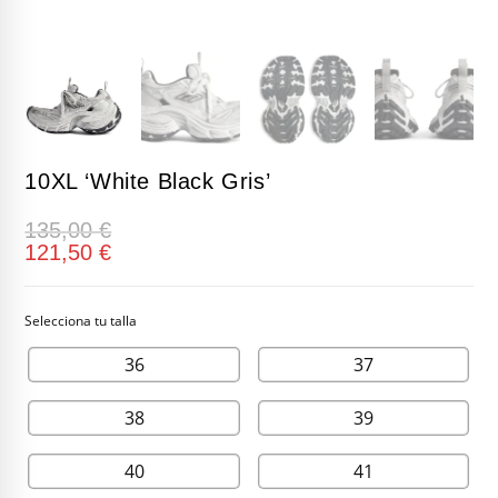
10XL ‘White Black Gris’
135,00
€
121,50
€
36
37
38
39
40
41