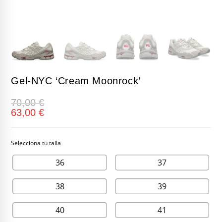
Gel-NYC ‘Cream Moonrock’
70,00
€
63,00
€
36
37
38
39
40
41