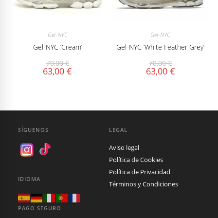
Gel-NYC
Gel-NYC
Gel-NYC ‘Cream’
Gel-NYC ‘White Feather Grey’
70,00
€
70,00
€
63,00
€
63,00
€
SÍGUENOS
LEGAL
Aviso legal
Política de Cookies
Política de Privacidad
IDIOMA
Términos y Condiciones
PAGO SEGURO