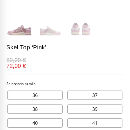
Skel Top ‘Pink’
80,00
€
72,00
€
36
37
38
39
40
41