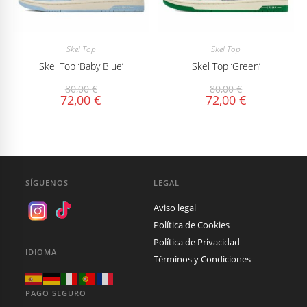
Skel Top
Skel Top
Skel Top ‘Baby Blue’
Skel Top ‘Green’
80,00
€
80,00
€
72,00
€
72,00
€
SÍGUENOS
LEGAL
Aviso legal
Política de Cookies
Política de Privacidad
IDIOMA
Términos y Condiciones
PAGO SEGURO