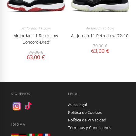
Air Jordan 11 Low
Air Jordan 11 Low
Air Jordan 11 Retro Low
Air Jordan 11 Retro Low ’72-10′
‘Concord-Bred’
70,00
€
63,00
€
70,00
€
63,00
€
SÍGUENOS
LEGAL
Aviso legal
Política de Cookies
Política de Privacidad
IDIOMA
Términos y Condiciones