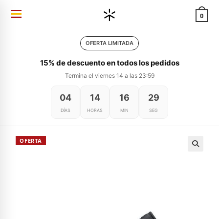
Ir
0
al
contenido
OFERTA LIMITADA
15% de descuento en todos los pedidos
Termina el viernes 14 a las 23:59
04
14
16
29
DÍAS
HORAS
MIN
SEG
OFERTA