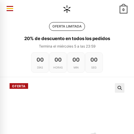
Ir
0
al
contenido
OFERTA LIMITADA
20% de descuento en todos los pedidos
Termina el miércoles 5 a las 23:59
00
00
00
00
DÍAS
HORAS
MIN
SEG
OFERTA