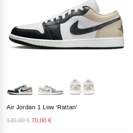
Air Jordan 1 Low ‘Rattan’
El
El
130,00
€
70,00
€
precio
precio
original
actual
era:
es: