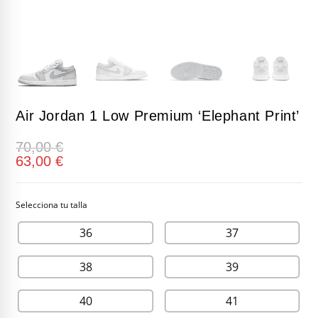
Air Jordan 1 Low Premium ‘Elephant Print’
70,00
€
63,00
€
36
37
38
39
40
41