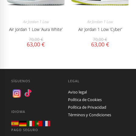
Air Jordan 1 Low
Air Jordan 1 Low
Air Jordan 1 Low ‘Aura White’
Air Jordan 1 Low ‘Cyber’
70,00
€
70,00
€
63,00
€
63,00
€
SÍGUENOS
LEGAL
Aviso legal
Política de Cookies
Política de Privacidad
IDIOMA
Términos y Condiciones
PAGO SEGURO