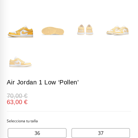
Air Jordan 1 Low ‘Pollen’
70,00
€
63,00
€
36
37