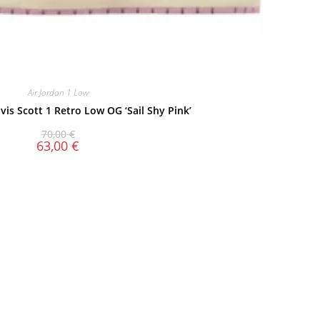
Air Jordan 1 Low
avis Scott 1 Retro Low OG ‘Sail Shy Pink’
70,00
€
63,00
€