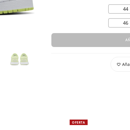
44
46
AÑ
Añad
OFERTA