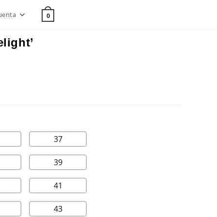
uenta
0
light’
37
39
41
43