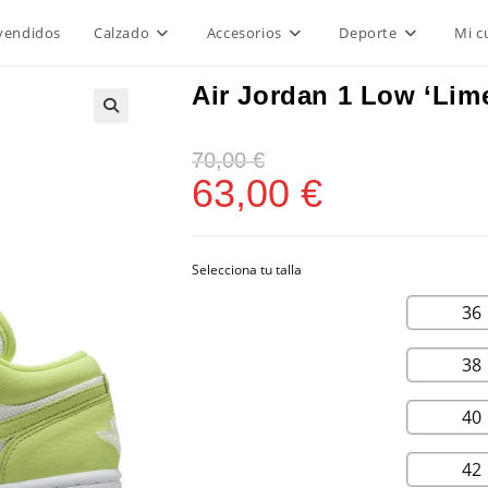
vendidos
Calzado
Accesorios
Deporte
Mi c
Air Jordan 1 Low ‘Lime
70,00
€
63,00
€
36
38
40
42