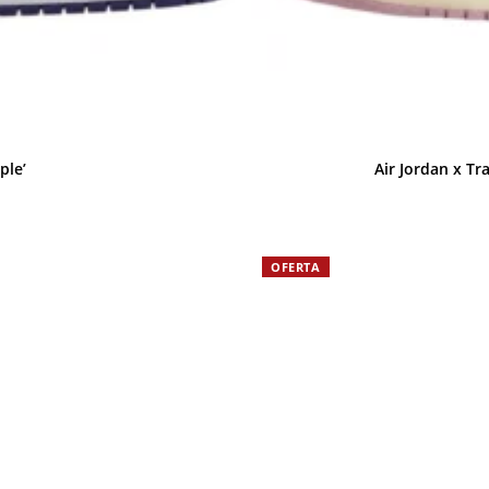
ple’
Air Jordan x Tr
OFERTA