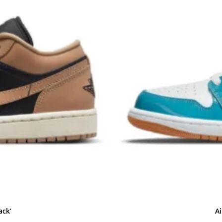
ack’
Ai