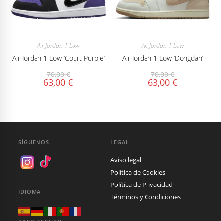
Air Jordan 1 Low
Air Jordan 1 Low
Air Jordan 1 Low ‘Court Purple’
Air Jordan 1 Low ‘Dongdan’
70,00
€
70,00
€
63,00
€
63,00
€
SÍGUENOS
LEGAL
Aviso legal
Política de Cookies
Política de Privacidad
IDIOMA
Términos y Condiciones