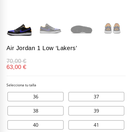
Air Jordan 1 Low ‘Lakers’
70,00
€
63,00
€
36
37
38
39
40
41