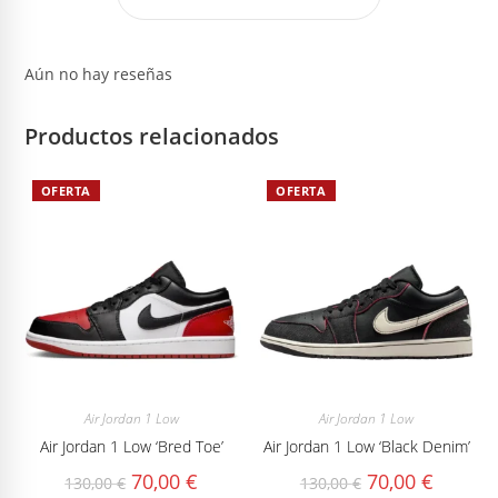
Aún no hay reseñas
Productos relacionados
OFERTA
OFERTA
Air Jordan 1 Low
Air Jordan 1 Low
Air Jordan 1 Low ‘Bred Toe’
Air Jordan 1 Low ‘Black Denim’
El
El
El
El
70,00
€
70,00
€
130,00
€
130,00
€
precio
precio
precio
precio