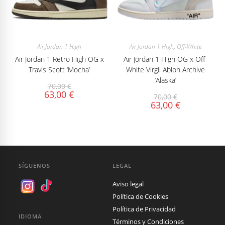
Air Jordan 1 High
Air Jordan 1 High
,
Off-White
Air Jordan 1 Retro High OG x
Air Jordan 1 High OG x Off-
Travis Scott ‘Mocha’
White Virgil Abloh Archive
‘Alaska’
70,00
€
63,00
€
70,00
€
63,00
€
SÍGUENOS
LEGAL
Aviso legal
Política de Cookies
Política de Privacidad
IDIOMA
Términos y Condiciones