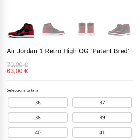
Air Jordan 1 Retro High OG ‘Patent Bred’
70,00
€
63,00
€
36
37
38
39
40
41