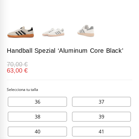
Handball Spezial ‘Aluminum Core Black’
70,00
€
63,00
€
36
37
38
39
40
41