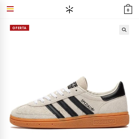
Ir
0
al
contenido
OFERTA