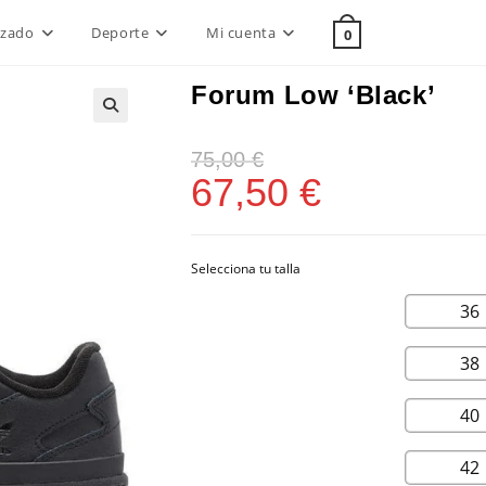
lzado
Deporte
Mi cuenta
0
Forum Low ‘Black’
75,00
€
67,50
€
36
38
40
42