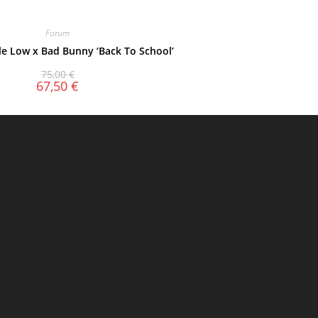
Forum
e Low x Bad Bunny ‘Back To School’
75,00
€
67,50
€