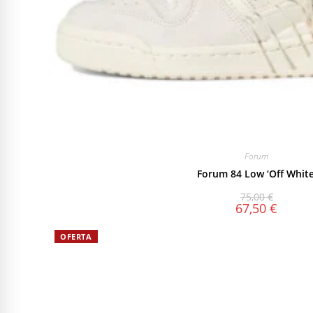
Forum
Forum 84 Low ‘Off White
75,00
€
67,50
€
OFERTA