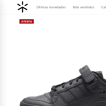
Ir
Últimas novedades
Más vendidos
Ca
al
contenido
OFERTA