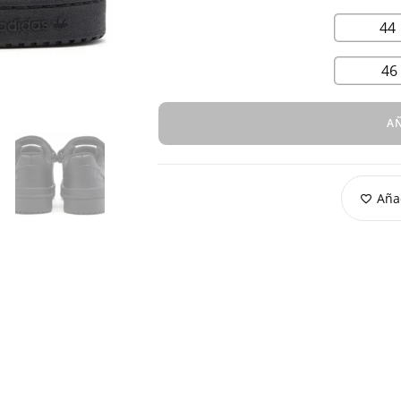
44
46
AÑ
Añad