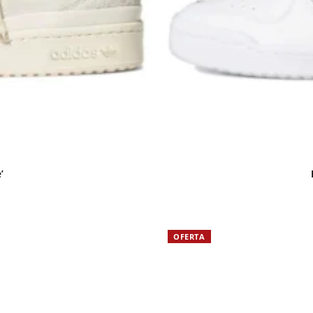
’
OFERTA