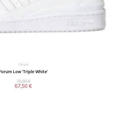
Forum
Forum Low ‘Triple White’
75,00
€
67,50
€