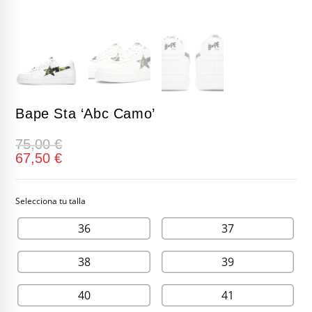
Bape Sta ‘Abc Camo’
75,00
€
67,50
€
36
37
38
39
40
41