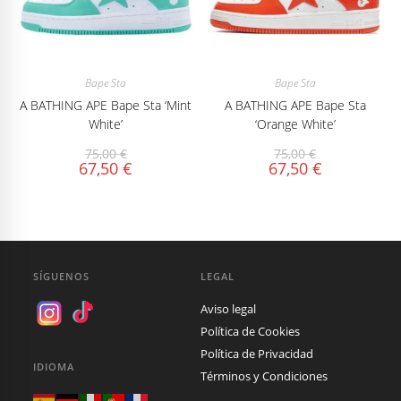
Bape Sta
Bape Sta
A BATHING APE Bape Sta ‘Mint
A BATHING APE Bape Sta
White’
‘Orange White’
75,00
€
75,00
€
67,50
€
67,50
€
SÍGUENOS
LEGAL
Aviso legal
Política de Cookies
Política de Privacidad
IDIOMA
Términos y Condiciones