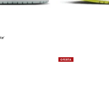
te’
OFERTA