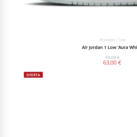
Air Jordan 1 Low
Air Jordan 1 Low ‘Aura Whi
70,00
€
63,00
€
OFERTA