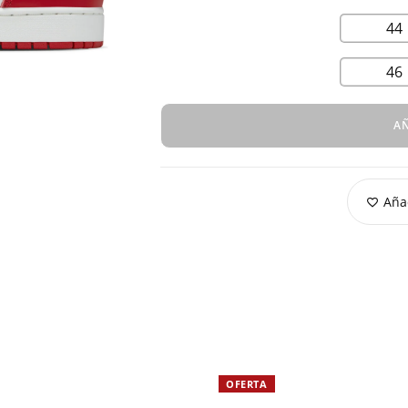
44
46
AÑ
Añad
OFERTA