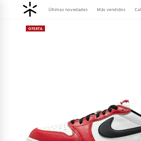
Ir
Últimas novedades
Más vendidos
Ca
al
contenido
OFERTA