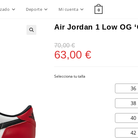
lzado
Deporte
Mi cuenta
0
Air Jordan 1 Low OG ‘
70,00
€
63,00
€
36
38
40
42