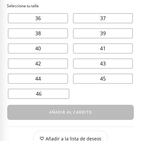
200,00 €.
75,00 €.
36
37
38
39
40
41
42
43
44
45
46
AÑADIR AL CARRITO
Añadir a la lista de deseos