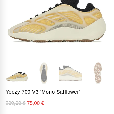
Yeezy 700 V3 ‘Mono Safflower’
El
El
200,00
€
75,00
€
precio
precio
original
actual
era:
es: