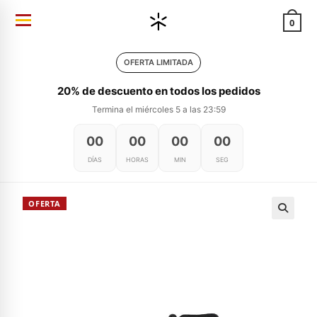
Ir
0
al
contenido
OFERTA LIMITADA
20% de descuento en todos los pedidos
Termina el miércoles 5 a las 23:59
00
00
00
00
DÍAS
HORAS
MIN
SEG
OFERTA