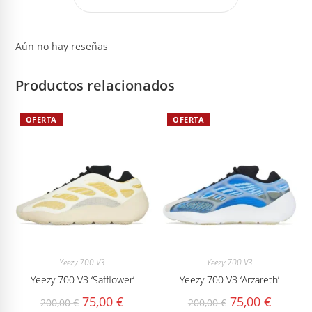
Aún no hay reseñas
Productos relacionados
OFERTA
OFERTA
Yeezy 700 V3
Yeezy 700 V3
Yeezy 700 V3 ‘Safflower’
Yeezy 700 V3 ‘Arzareth’
El
El
El
El
75,00
€
75,00
€
200,00
€
200,00
€
precio
precio
precio
precio