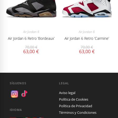
Air Jordan 6
Air Jordan 6
Air Jordan 6 Retro ‘Bordeaux’
Air Jordan 6 Retro ‘Carmine’
70,00
€
70,00
€
63,00
€
63,00
€
SÍGUENOS
LEGAL
Aviso legal
Política de Cookies
Política de Privacidad
IDIOMA
Términos y Condiciones