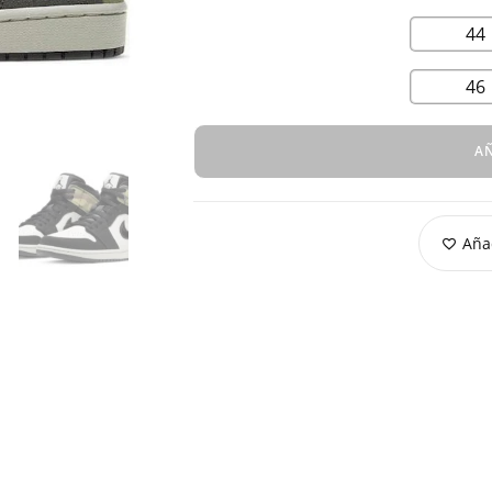
44
46
AÑ
Añad