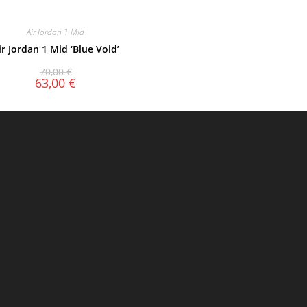
Air Jordan 1 Mid
ir Jordan 1 Mid ‘Blue Void’
70,00
€
63,00
€