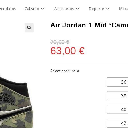
vendidos
Calzado
Accesorios
Deporte
Mi c
Air Jordan 1 Mid ‘Cam
70,00
€
63,00
€
36
38
40
42