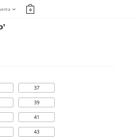
uenta
0
o’
37
39
41
43