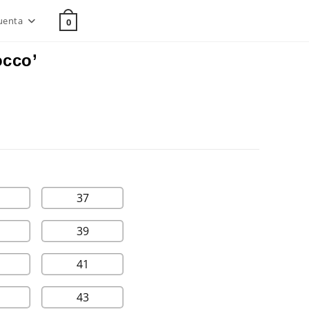
uenta
0
occo’
37
39
41
43