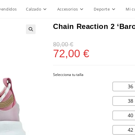
vendidos
Calzado
Accesorios
Deporte
Mi c
Chain Reaction 2 ‘Bar
80,00
€
72,00
€
36
38
40
42