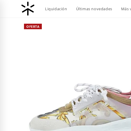
Ir
Liquidación
Últimas novedades
Más 
al
contenido
OFERTA