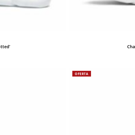
tted’
Cha
OFERTA