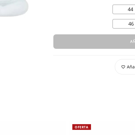
44
46
AÑ
Añad
OFERTA