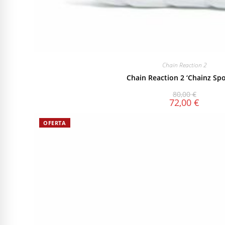
Chain Reaction 2
Chain Reaction 2 ‘Chainz Spo
80,00
€
72,00
€
OFERTA