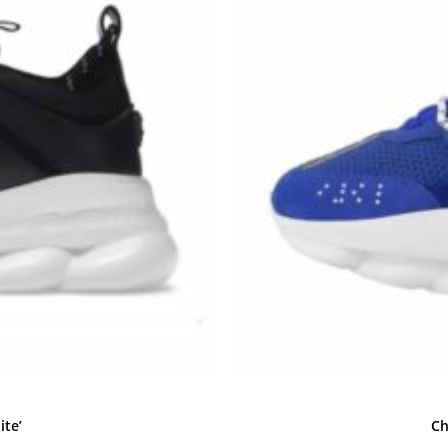
ite’
Ch