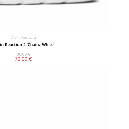
Chain Reaction 2
in Reaction 2 ‘Chainz White’
80,00
€
72,00
€