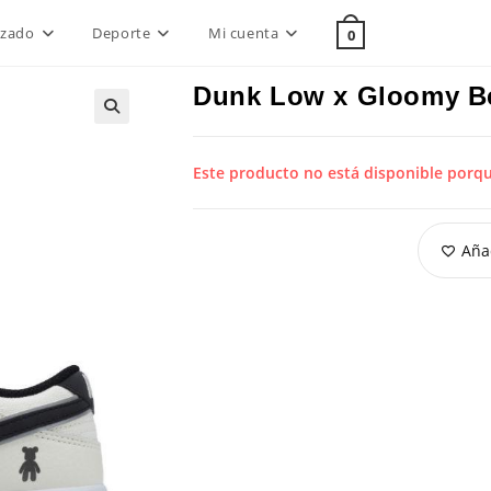
lzado
Deporte
Mi cuenta
0
Dunk Low x Gloomy Be
Este producto no está disponible porq
Añad