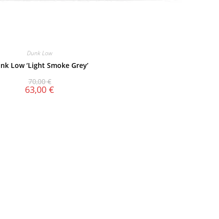
Dunk Low
nk Low ‘Light Smoke Grey’
70,00
€
63,00
€