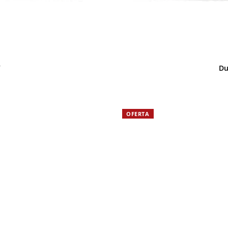
’
Du
OFERTA