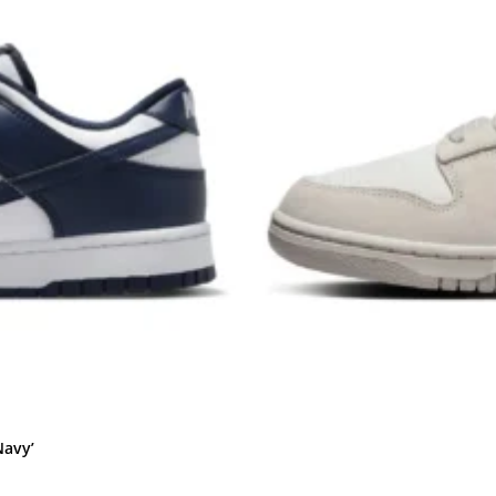
Navy’