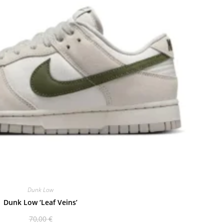
Dunk Low
Dunk Low ‘Leaf Veins’
70,00
€