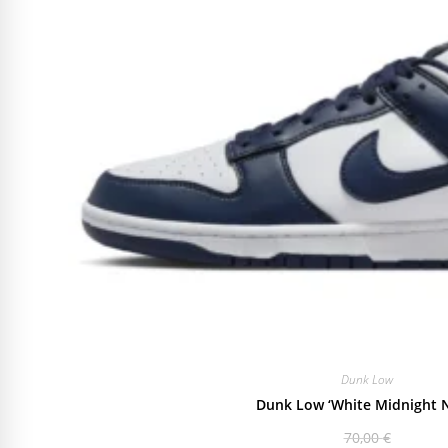
Dunk Low
Dunk Low ‘White Midnight 
70,00
€