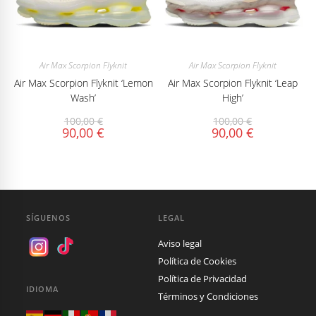
Air Max Scorpion Flyknit
Air Max Scorpion Flyknit
Air Max Scorpion Flyknit ‘Lemon
Air Max Scorpion Flyknit ‘Leap
Wash’
High’
100,00
€
100,00
€
90,00
€
90,00
€
SÍGUENOS
LEGAL
Aviso legal
Política de Cookies
Política de Privacidad
IDIOMA
Términos y Condiciones