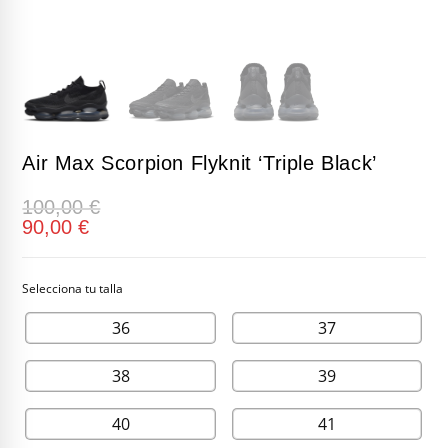
Air Max Scorpion Flyknit ‘Triple Black’
100,00
€
90,00
€
36
37
38
39
40
41