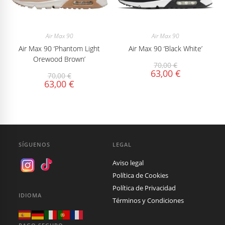
Air Max 90
Air Max 90
Air Max 90 ‘Phantom Light
Air Max 90 ‘Black White’
Orewood Brown’
70,00
€
63,00
€
70,00
€
63,00
€
SÍGUENOS
LEGAL
Aviso legal
Política de Cookies
Política de Privacidad
IDIOMA
Términos y Condiciones