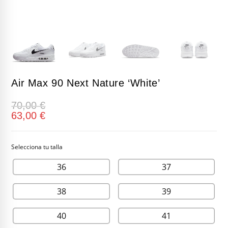
Air Max 90 Next Nature ‘White’
70,00
€
63,00
€
36
37
38
39
40
41