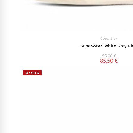
Super-Star
Super-Star ‘White Grey Pi
95,00
€
85,50
€
OFERTA