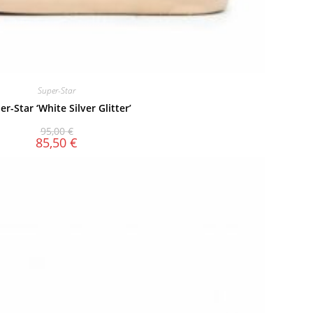
Super-Star
er-Star ‘White Silver Glitter’
95,00
€
85,50
€