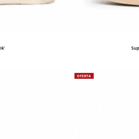
nk’
Sup
OFERTA