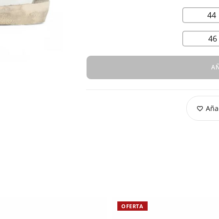
44
46
AÑ
Añad
OFERTA