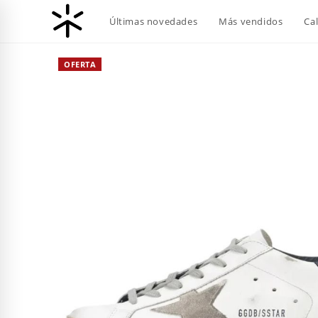
Ir
Últimas novedades
Más vendidos
Ca
al
contenido
OFERTA