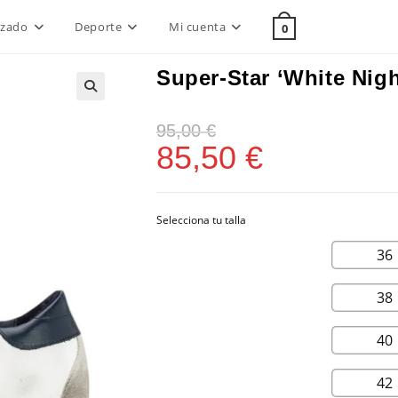
lzado
Deporte
Mi cuenta
0
Super-Star ‘White Nigh
95,00
€
85,50
€
36
38
40
42