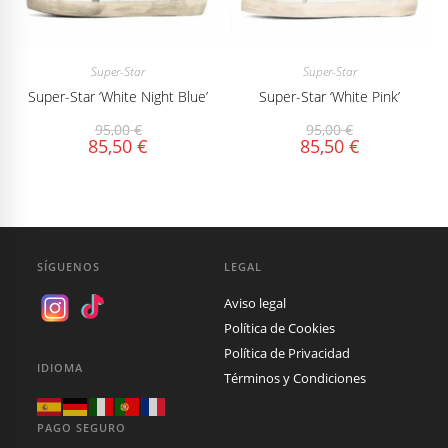
Super-Star
Super-Star
Super-Star ‘White Night Blue’
Super-Star ‘White Pink’
95,00
€
95,00
€
85,50
€
85,50
€
SÍGUENOS
LEGAL
Aviso legal
Política de Cookies
Política de Privacidad
IDIOMA
Términos y Condiciones
PAGO SEGURO