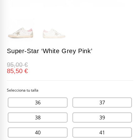
Super-Star ‘White Grey Pink’
95,00
€
85,50
€
36
37
38
39
40
41