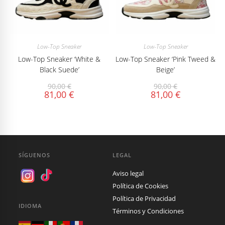
Low-Top Sneaker
Low-Top Sneaker
Low-Top Sneaker ‘White &
Low-Top Sneaker ‘Pink Tweed &
Black Suede’
Beige’
90,00
€
90,00
€
81,00
€
81,00
€
SÍGUENOS
LEGAL
Aviso legal
Política de Cookies
Política de Privacidad
IDIOMA
Términos y Condiciones