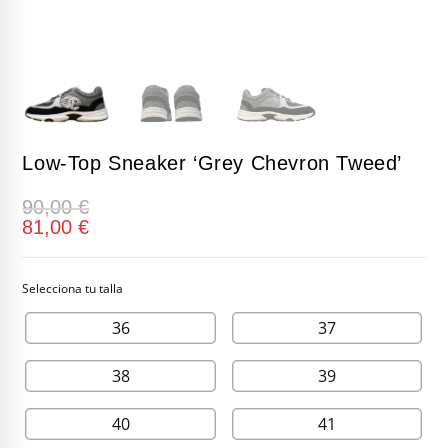
Low-Top Sneaker ‘Grey Chevron Tweed’
90,00
€
81,00
€
36
37
38
39
40
41