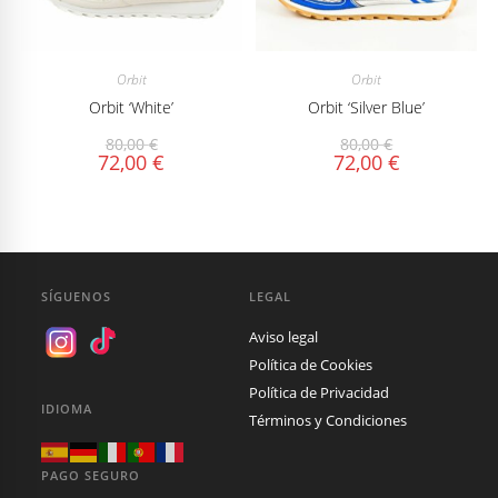
Orbit
Orbit
Orbit ‘White’
Orbit ‘Silver Blue’
80,00
€
80,00
€
72,00
€
72,00
€
SÍGUENOS
LEGAL
Aviso legal
Política de Cookies
Política de Privacidad
IDIOMA
Términos y Condiciones
PAGO SEGURO