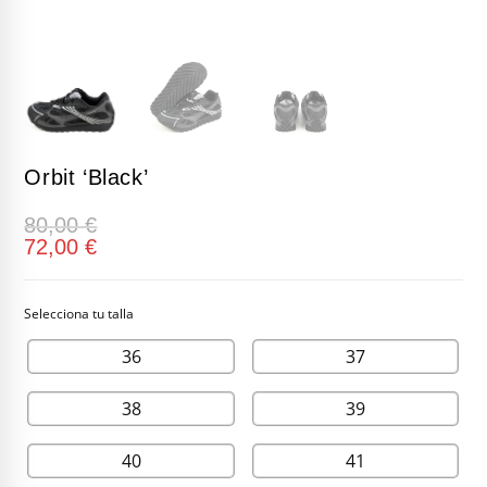
Orbit ‘Black’
80,00
€
72,00
€
36
37
38
39
40
41