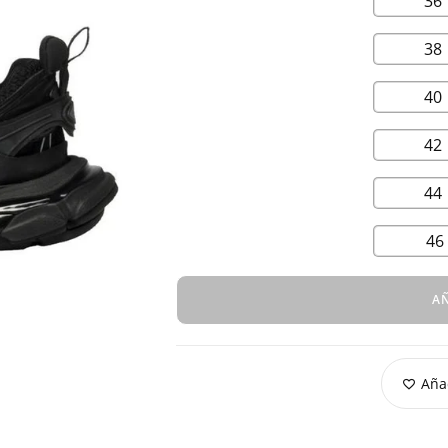
36
38
40
42
44
46
AÑ
Añad