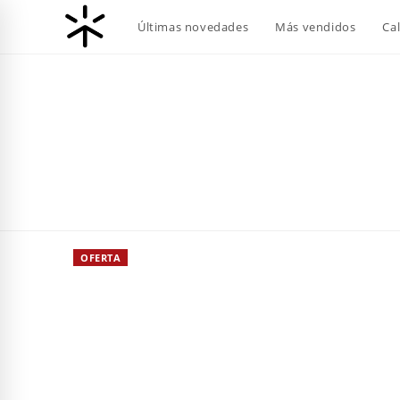
Ir
Últimas novedades
Más vendidos
Ca
al
contenido
OFERTA