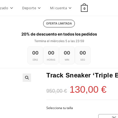
lzado
Deporte
Mi cuenta
0
OFERTA LIMITADA
20% de descuento en todos los pedidos
Termina el miércoles 5 a las 23:59
00
00
00
00
DÍAS
HORAS
MIN
SEG
Track Sneaker ‘Triple 
130,00
€
El
El
950,00
€
precio
precio
original
actual
era:
es:
950,00 €.
130,00