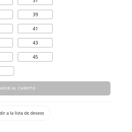
37
39
41
43
45
ADIR AL CARRITO
ir a la lista de deseos