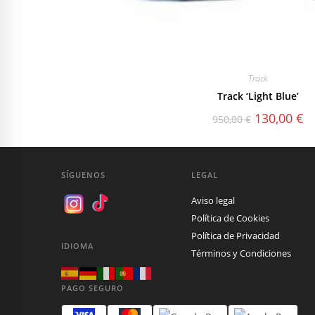
Track
Track ‘Light Blue’
El
El
130,00
€
950,00
€
precio
pr
original
ac
era:
es
950,00 €.
13
SÍGUENOS
LEGAL
Aviso legal
Política de Cookies
Política de Privacidad
IDIOMA
Términos y Condiciones
PAGO SEGURO