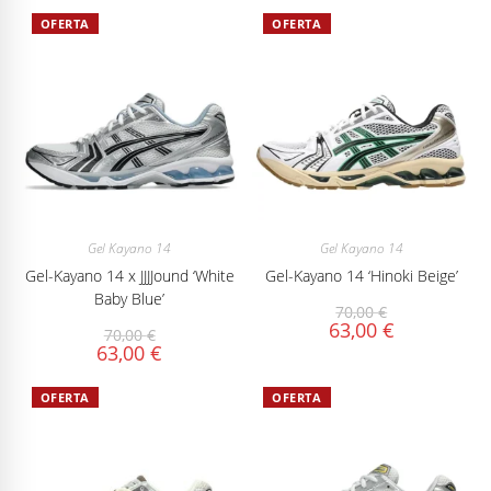
OFERTA
OFERTA
Gel Kayano 14
Gel Kayano 14
Gel-Kayano 14 x JJJJound ‘White
Gel-Kayano 14 ‘Hinoki Beige’
Baby Blue’
70,00
€
63,00
€
70,00
€
63,00
€
OFERTA
OFERTA