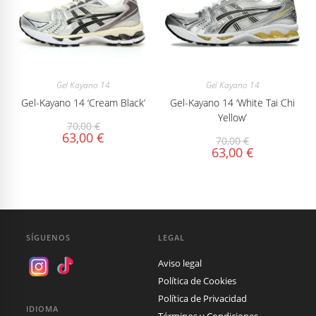
Gel Kayano 14
Gel Kayano 14
Gel-Kayano 14 ‘Cream Black’
Gel-Kayano 14 ‘White Tai Chi
Yellow’
70,00
€
63,00
€
70,00
€
63,00
€
SÍGUENOS
LEGAL
Aviso legal
Política de Cookies
Política de Privacidad
IDIOMA