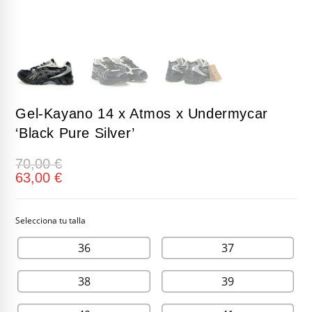
Gel-Kayano 14 x Atmos x Undermycar
‘Black Pure Silver’
70,00
€
63,00
€
36
37
38
39