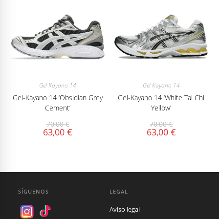
Gel Kayano 14
Gel Kayano 14
Gel-Kayano 14 ‘Obsidian Grey
Gel-Kayano 14 ‘White Tai Chi
Cement’
Yellow’
70,00
€
70,00
€
63,00
€
63,00
€
SÍGUENOS
LEGAL
Aviso legal