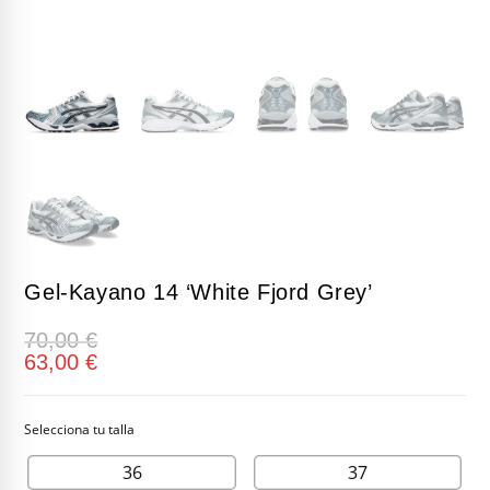
Gel-Kayano 14 ‘White Fjord Grey’
70,00
€
63,00
€
36
37