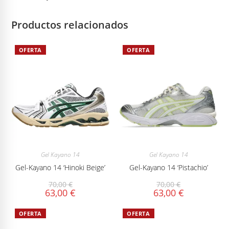
Productos relacionados
OFERTA
OFERTA
Gel Kayano 14
Gel Kayano 14
Gel-Kayano 14 ‘Hinoki Beige’
Gel-Kayano 14 ‘Pistachio’
70,00
€
70,00
€
63,00
€
63,00
€
OFERTA
OFERTA