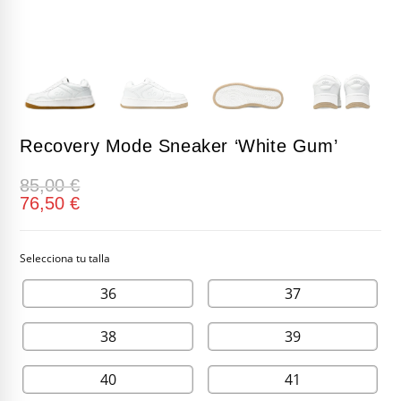
Recovery Mode Sneaker ‘White Gum’
85,00
€
76,50
€
36
37
38
39
40
41