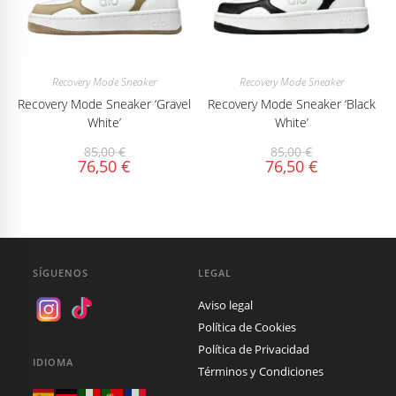
Recovery Mode Sneaker
Recovery Mode Sneaker
Recovery Mode Sneaker ‘Gravel
Recovery Mode Sneaker ‘Black
White’
White’
85,00
€
85,00
€
76,50
€
76,50
€
SÍGUENOS
LEGAL
Aviso legal
Política de Cookies
Política de Privacidad
IDIOMA
Términos y Condiciones