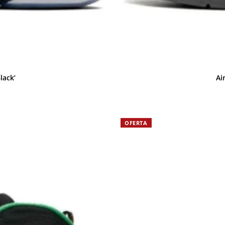
lack’
Ai
OFERTA