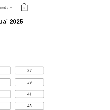
uenta
0
ua’ 2025
37
39
41
43