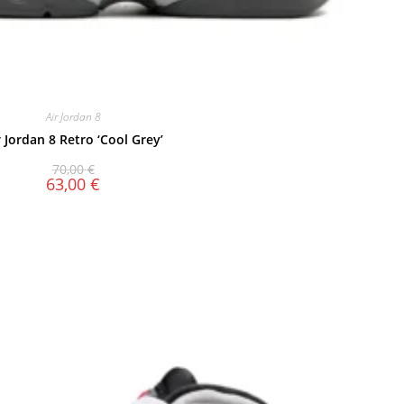
Air Jordan 8
r Jordan 8 Retro ‘Cool Grey’
70,00
€
63,00
€