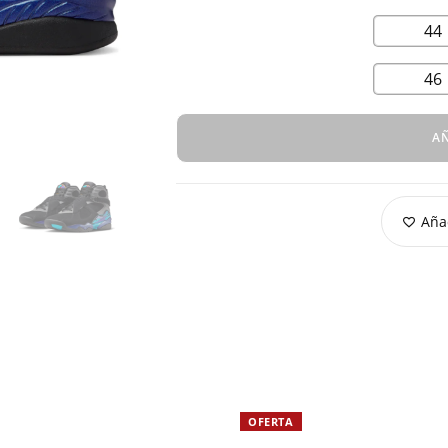
44
46
AÑ
Añad
OFERTA