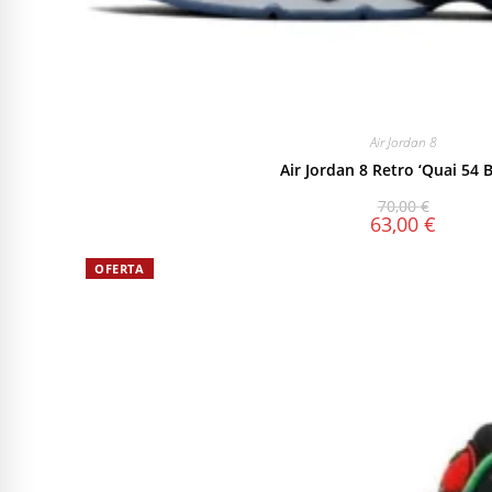
Air Jordan 8
Air Jordan 8 Retro ‘Quai 54 B
70,00
€
63,00
€
OFERTA