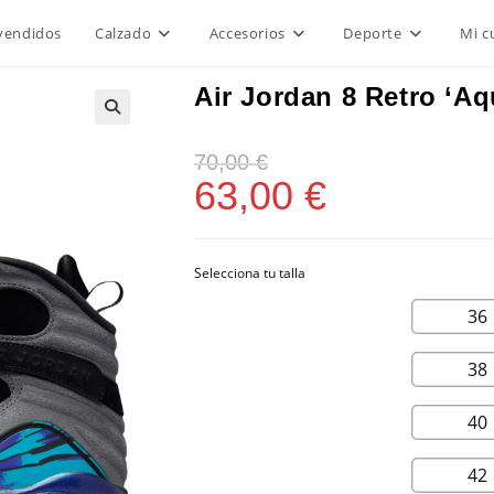
vendidos
Calzado
Accesorios
Deporte
Mi c
Air Jordan 8 Retro ‘Aq
70,00
€
63,00
€
36
38
40
42