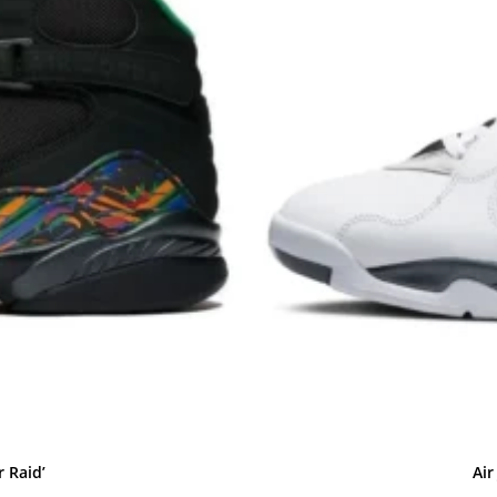
r Raid’
Air