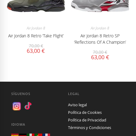
Air Jordan 8
Air Jordan 8
Air Jordan 8 Retro ‘Take Flight’
Air Jordan 8 Retro SP
‘Reflections Of A Champion’
70,00
€
63,00
€
70,00
€
63,00
€
SÍGUENOS
LEGAL
Aviso legal
Política de Cookies
Política de Privacidad
IDIOMA
Términos y Condiciones