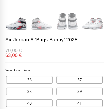
Air Jordan 8 ‘Bugs Bunny’ 2025
70,00
€
63,00
€
36
37
38
39
40
41